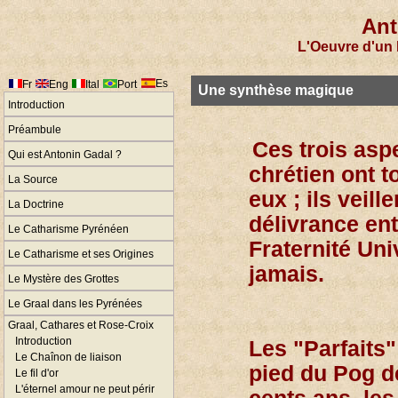
Ant
L'Oeuvre d'un 
Es
Fr
Eng
Ital
Port
Une synthèse magique
Introduction
Préambule
Ces trois asp
Qui est Antonin Gadal ?
chrétien ont t
La Source
eux ; ils veill
La Doctrine
délivrance en
Le Catharisme Pyrénéen
Fraternité Uni
Le Catharisme et ses Origines
jamais.
Le Mystère des Grottes
Le Graal dans les Pyrénées
Graal, Cathares et Rose-Croix
Introduction
Les "Parfaits
Le Chaînon de liaison
pied du Pog d
Le fil d'or
L'éternel amour ne peut périr