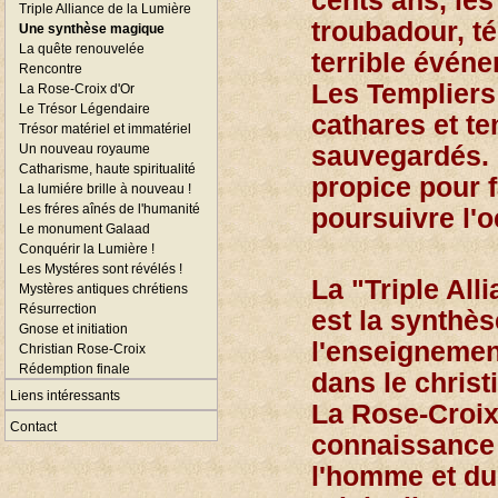
cents ans, les 
Triple Alliance de la Lumière
troubadour, t
Une synthèse magique
La quête renouvelée
terrible évén
Rencontre
Les Templiers
La Rose-Croix d'Or
Le Trésor Légendaire
cathares et t
Trésor matériel et immatériel
Un nouveau royaume
sauvegardés. 
Catharisme, haute spiritualité
propice pour fa
La lumiére brille à nouveau !
Les fréres aînés de l'humanité
poursuivre l'o
Le monument Galaad
Conquérir la Lumière !
Les Mystéres sont révélés !
La "Triple All
Mystères antiques chrétiens
Résurrection
est la synthè
Gnose et initiation
l'enseignemen
Christian Rose-Croix
Rédemption finale
dans le christ
Liens intéressants
La Rose-Croix
Contact
connaissance 
l'homme et du