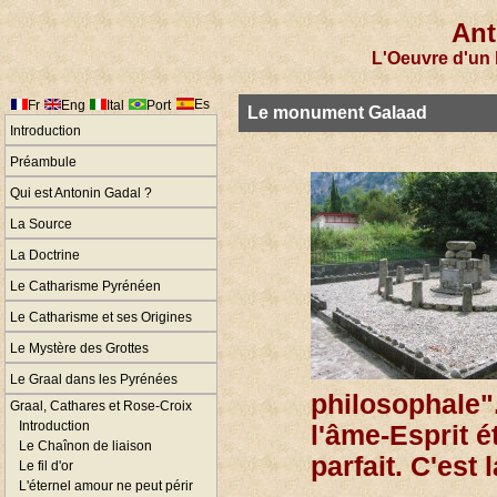
Ant
L'Oeuvre d'un 
Es
Fr
Eng
Ital
Port
Le monument Galaad
Introduction
Préambule
Qui est Antonin Gadal ?
La Source
La Doctrine
Le Catharisme Pyrénéen
Le Catharisme et ses Origines
Le Mystère des Grottes
Le Graal dans les Pyrénées
philosophale"
Graal, Cathares et Rose-Croix
Introduction
l'âme-Esprit 
Le Chaînon de liaison
parfait. C'est
Le fil d'or
L'éternel amour ne peut périr