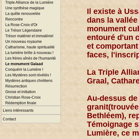
Triple Alliance de la Lumière
Une synthèse magique
Il existe à Uss
La quête renouvelée
dans la vallée
Rencontre
La Rose-Croix d'Or
monument cubi
Le Trésor Légendaire
entouré d'un c
Trésor matériel et immatériel
Un nouveau royaume
et comportant
Catharisme, haute spiritualité
La lumiére brille à nouveau !
faces, l'inscri
Les fréres aînés de l'humanité
Le monument Galaad
Conquérir la Lumière !
La Triple Alli
Les Mystéres sont révélés !
Graal, Cathar
Mystères antiques chrétiens
Résurrection
Gnose et initiation
Au-dessus de 
Christian Rose-Croix
Rédemption finale
granit(trouvé
Liens intéressants
Bethléem), rep
Contact
Témoignage sy
Lumière, ce m