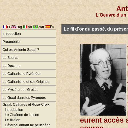
Ant
L'Oeuvre d'un 
Es
Fr
Eng
Ital
Port
Le fil d'or du passé, du présen
Introduction
Préambule
Qui est Antonin Gadal ?
La Source
La Doctrine
Le Catharisme Pyrénéen
Le Catharisme et ses Origines
Le Mystère des Grottes
Le Graal dans les Pyrénées
Graal, Cathares et Rose-Croix
Introduction
Le Chaînon de liaison
eurent accès 
Le fil d'or
L'éternel amour ne peut périr