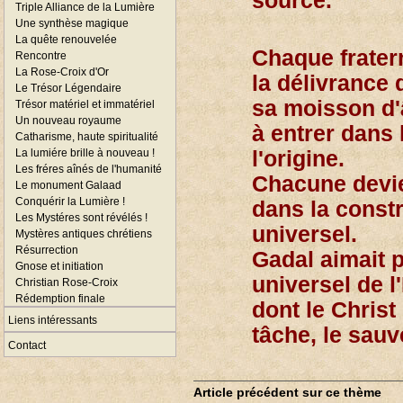
source.
Triple Alliance de la Lumière
Une synthèse magique
La quête renouvelée
Chaque frater
Rencontre
La Rose-Croix d'Or
la délivrance
Le Trésor Légendaire
sa moisson d'â
Trésor matériel et immatériel
Un nouveau royaume
à entrer dans 
Catharisme, haute spiritualité
La lumiére brille à nouveau !
l'origine.
Les fréres aînés de l'humanité
Chacune devie
Le monument Galaad
Conquérir la Lumière !
dans la const
Les Mystéres sont révélés !
universel.
Mystères antiques chrétiens
Résurrection
Gadal aimait p
Gnose et initiation
universel de l
Christian Rose-Croix
Rédemption finale
dont le Christ 
Liens intéressants
tâche, le sau
Contact
Article précédent sur ce thème