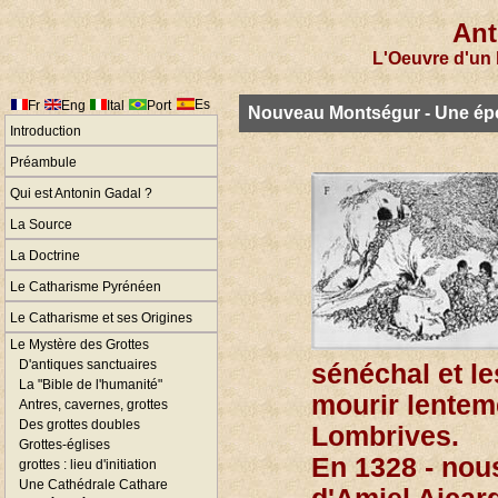
Ant
L'Oeuvre d'un 
Es
Fr
Eng
Ital
Port
Nouveau Montségur - Une ép
Introduction
Préambule
Qui est Antonin Gadal ?
La Source
La Doctrine
Le Catharisme Pyrénéen
Le Catharisme et ses Origines
Le Mystère des Grottes
D'antiques sanctuaires
sénéchal et le
La "Bible de l'humanité"
mourir lentem
Antres, cavernes, grottes
Des grottes doubles
Lombrives.
Grottes-églises
En 1328 - nous
grottes : lieu d'initiation
Une Cathédrale Cathare