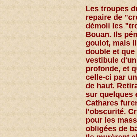
Les troupes d
repaire de "cr
démoli les "tr
Bouan. Ils pén
goulot, mais i
double et que 
vestibule d'un
profonde, et q
celle-ci par 
de haut. Retir
sur quelques e
Cathares fur
l'obscurité. C
pour les massa
obligées de ba