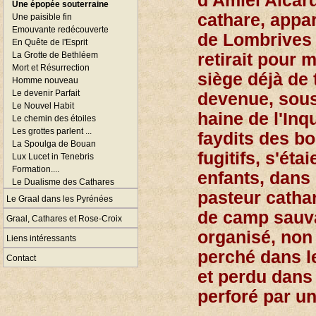
d'Amiel Aicard
Une épopée souterraine
cathare, appar
Une paisible fin
Emouvante redécouverte
de Lombrives s
En Quête de l'Esprit
La Grotte de Bethléem
retirait pour m
Mort et Résurrection
siège déjà de 
Homme nouveau
Le devenir Parfait
devenue, sous 
Le Nouvel Habit
haine de l'Inq
Le chemin des étoiles
Les grottes parlent ...
faydits des b
La Spoulga de Bouan
fugitifs, s'ét
Lux Lucet in Tenebris
Formation....
enfants, dans 
Le Dualisme des Cathares
pasteur catha
Le Graal dans les Pyrénées
de camp sauva
Graal, Cathares et Rose-Croix
organisé, non
Liens intéressants
perché dans l
Contact
et perdu dans
perforé par un