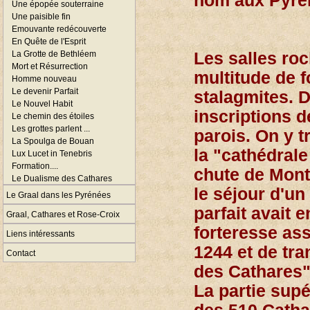
nom aux Pyré
Une épopée souterraine
Une paisible fin
Emouvante redécouverte
En Quête de l'Esprit
La Grotte de Bethléem
Les salles ro
Mort et Résurrection
multitude de f
Homme nouveau
Le devenir Parfait
stalagmites. 
Le Nouvel Habit
inscriptions d
Le chemin des étoiles
Les grottes parlent ...
parois. On y t
La Spoulga de Bouan
la "cathédrale
Lux Lucet in Tenebris
Formation....
chute de Mont
Le Dualisme des Cathares
le séjour d'un
Le Graal dans les Pyrénées
parfait avait e
Graal, Cathares et Rose-Croix
forteresse ass
Liens intéressants
1244 et de tra
Contact
des Cathares"
La partie supér