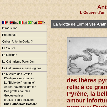
Ant
L'Oeuvre d'un 
Es
Fr
Eng
Ital
Port
La Grotte de Lombrives -Cath
Introduction
Préambule
Qui est Antonin Gadal ?
La Source
La Doctrine
Le Catharisme Pyrénéen
Le Catharisme et ses Origines
Le Mystère des Grottes
D'antiques sanctuaires
des Ibères py
La "Bible de l'humanité"
relie à ce gra
Antres, cavernes, grottes
Des grottes doubles
Pyrène, la bel
Grottes-églises
amour infortun
grottes : lieu d'initiation
Une Cathédrale Cathare