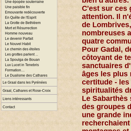
bien d'autres.
Une épopée souterraine
C'est sur ces
Une paisible fin
Emouvante redécouverte
attention. Il n
En Quête de l'Esprit
La Grotte de Bethléem
de Lombrives,
Mort et Résurrection
nombreuses au
Homme nouveau
Le devenir Parfait
quatre commu
Le Nouvel Habit
Pour Gadal, de
Le chemin des étoiles
Les grottes parlent ...
côtoyant de t
La Spoulga de Bouan
sanctuaires d'
Lux Lucet in Tenebris
Formation....
âges les plus r
Le Dualisme des Cathares
certitude - le
Le Graal dans les Pyrénées
spiritualités 
Graal, Cathares et Rose-Croix
Le Sabarthès s
Liens intéressants
des groupes d
Contact
une grande in
recherchaient 