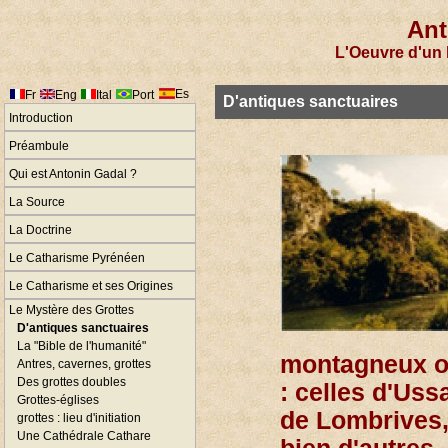
Ant
L'Oeuvre d'un 
Es
Fr
Eng
Ital
Port
D'antiques sanctuaires
Introduction
Préambule
Qui est Antonin Gadal ?
La Source
La Doctrine
Le Catharisme Pyrénéen
Le Catharisme et ses Origines
Le Mystère des Grottes
D'antiques sanctuaires
La "Bible de l'humanité"
montagneux où
Antres, cavernes, grottes
Des grottes doubles
: celles d'Uss
Grottes-églises
de Lombrives,
grottes : lieu d'initiation
Une Cathédrale Cathare