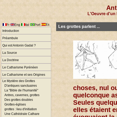
Ant
L'Oeuvre d'un 
Es
Fr
Eng
Ital
Port
Les grottes parlent ...
Introduction
Préambule
Qui est Antonin Gadal ?
La Source
La Doctrine
Le Catharisme Pyrénéen
Le Catharisme et ses Origines
Le Mystère des Grottes
D'antiques sanctuaires
choses, nul ou
La "Bible de l'humanité"
quelconque as
Antres, cavernes, grottes
Des grottes doubles
Seules quelque
Grottes-églises
elles étaient 
grottes : lieu d'initiation
Une Cathédrale Cathare