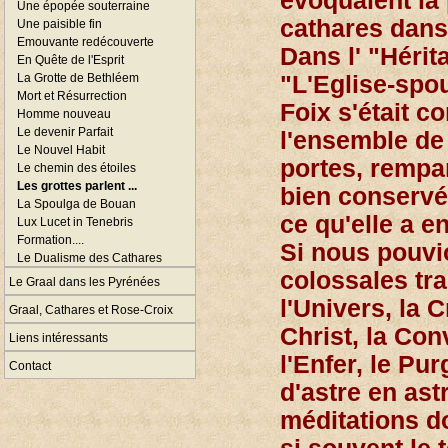
évoquaient la 
Une épopée souterraine
cathares dans 
Une paisible fin
Emouvante redécouverte
Dans l' "Hérit
En Quête de l'Esprit
La Grotte de Bethléem
"L'Eglise-spo
Mort et Résurrection
Foix s'était c
Homme nouveau
Le devenir Parfait
l'ensemble de
Le Nouvel Habit
portes, rempar
Le chemin des étoiles
Les grottes parlent ...
bien conservée
La Spoulga de Bouan
ce qu'elle a e
Lux Lucet in Tenebris
Formation....
Si nous pouvi
Le Dualisme des Cathares
colossales trai
Le Graal dans les Pyrénées
l'Univers, la C
Graal, Cathares et Rose-Croix
Christ, la Con
Liens intéressants
l'Enfer, le Pu
Contact
d'astre en ast
méditations do