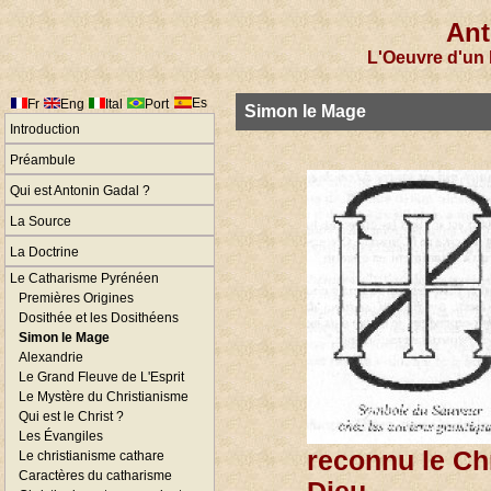
Ant
L'Oeuvre d'un 
Es
Fr
Eng
Ital
Port
Simon le Mage
Introduction
Préambule
Qui est Antonin Gadal ?
La Source
La Doctrine
Le Catharisme Pyrénéen
Premières Origines
Dosithée et les Dosithéens
Simon le Mage
Alexandrie
Le Grand Fleuve de L'Esprit
Le Mystère du Christianisme
Qui est le Christ ?
Les Évangiles
reconnu le C
Le christianisme cathare
Caractères du catharisme