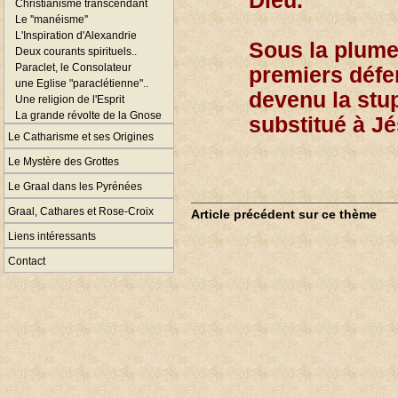
Dieu.
Christianisme transcendant
Le ''manéisme''
L'Inspiration d'Alexandrie
Sous la plume
Deux courants spirituels..
Paraclet, le Consolateur
premiers défe
une Eglise "paraclétienne"..
devenu la stu
Une religion de l'Esprit
La grande révolte de la Gnose
substitué à Jés
Le Catharisme et ses Origines
Le Mystère des Grottes
Le Graal dans les Pyrénées
Graal, Cathares et Rose-Croix
Article précédent sur ce thème
Liens intéressants
Contact