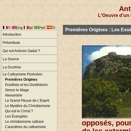
Ant
L'Oeuvre d'un 
Es
Fr
Eng
Ital
Port
Premières Origines : Les Ess
Introduction
Préambule
Qui est Antonin Gadal ?
La Source
La Doctrine
Le Catharisme Pyrénéen
Premières Origines
Dosithée et les Dosithéens
Simon le Mage
Alexandrie
Le Grand Fleuve de L'Esprit
Le Mystère du Christianisme
Qui est le Christ ?
Les Évangiles
opposés, pour 
Le christianisme cathare
Caractères du catharisme