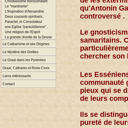
de les extermi
Christianisme transcendant
Le ''manéisme''
qu'Antonin Gad
L'Inspiration d'Alexandrie
controversé .
Deux courants spirituels..
Paraclet, le Consolateur
une Eglise "paraclétienne"..
Le gnosticism
Une religion de l'Esprit
La grande révolte de la Gnose
samaritains. C
Le Catharisme et ses Origines
particulièreme
Le Mystère des Grottes
chercher son 
Le Graal dans les Pyrénées
Graal, Cathares et Rose-Croix
Les Essénien
Liens intéressants
communauté g
Contact
pieux qui se d
de leurs comp
Ils se disting
pureté de leu