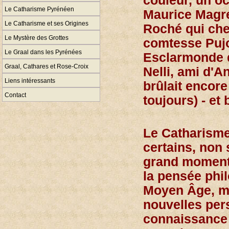
couleur, un oc
Le Catharisme Pyrénéen
Maurice Magre
Le Catharisme et ses Origines
Roché qui cher
Le Mystère des Grottes
comtesse Pujo
Le Graal dans les Pyrénées
Esclarmonde d
Graal, Cathares et Rose-Croix
Nelli, ami d'A
Liens intéressants
brûlait encore
Contact
toujours) - et
Le Catharisme
certains, non
grand moment 
la pensée phi
Moyen Âge, ma
nouvelles per
connaissance 