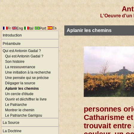
Ant
L'Oeuvre d'un 
Es
Fr
Eng
Ital
Port
Aplanir les chemins
Introduction
Préambule
Qui est Antonin Gadal ?
Qui est Antonin Gadal ?
Son histoire
La ressouvenance
Une initiation à la recherche
Une pensée qui se précise
Dégager la source
Aplanir les chemins
Un cercle d'étude
Ouvrir et déchiffrer le livre
Le Patriarche
personnes ori
Montrer le chemin
Le Patriarche Garrigou
Catharisme et
La Source
trouvait entre
La Doctrine