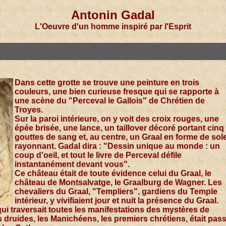
Antonin Gadal
L'Oeuvre d'un homme inspiré par l'Esprit
Dans cette grotte se trouve une peinture en trois
couleurs, une bien curieuse fresque qui se rapporte à
une scène du "Perceval le Gallois" de Chrétien de
Troyes.
Sur la paroi intérieure, on y voit des croix rouges, une
épée brisée, une lance, un taillover décoré portant cinq
gouttes de sang et, au centre, un Graal en forme de sole
rayonnant. Gadal dira : "Dessin unique au monde : un
coup d'oeil, et tout le livre de Perceval défile
instantanément devant vous".
Ce château était de toute évidence celui du Graal, le
château de Montsalvatge, le Graalburg de Wagner. Les
chevaliers du Graal, "Templiers", gardiens du Temple
intérieur, y vivifiaient jour et nuit la présence du Graal.
qui traversait toutes les manifestations des mystères de
s druides, les Manichéens, les premiers chrétiens, était pas