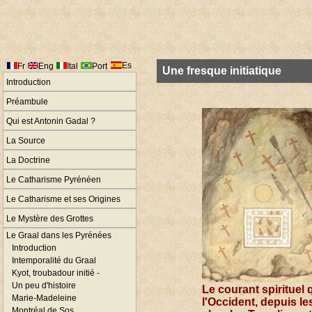
Es
Fr
Eng
Ital
Port
Une fresque initiatique
Introduction
Préambule
Qui est Antonin Gadal ?
La Source
La Doctrine
Le Catharisme Pyrénéen
Le Catharisme et ses Origines
Le Mystère des Grottes
Le Graal dans les Pyrénées
Introduction
Intemporalité du Graal
Kyot, troubadour initié -
Un peu d'histoire
Le courant spirituel 
Marie-Madeleine
l'Occident, depuis le
Montréal de Sos