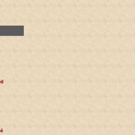
il
sé