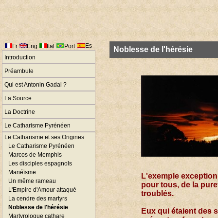
Es
Fr
Eng
Ital
Port
Noblesse de l'hérésie
Introduction
Préambule
Qui est Antonin Gadal ?
La Source
La Doctrine
Le Catharisme Pyrénéen
Le Catharisme et ses Origines
Le Catharisme Pyrénéen
Marcos de Memphis
Les disciples espagnols
Manéïsme
L'exemple exceptionn
Un même rameau
pour tous, de la pur
L'Empire d'Amour attaqué
troublés.
La cendre des martyrs
Noblesse de l'hérésie
Eux qui étaient des 
Martyrologue cathare