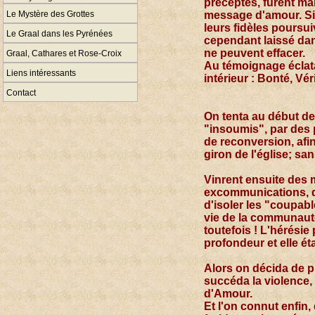
préceptes, furent ma
Le Mystère des Grottes
message d'amour. Si 
leurs fidèles poursu
Le Graal dans les Pyrénées
cependant laissé da
ne peuvent effacer.
Graal, Cathares et Rose-Croix
Au témoignage éclata
Liens intéressants
intérieur : Bonté, Vér
Contact
On tenta au début de
"insoumis", par des
de reconversion, afi
giron de l'église; sa
Vinrent ensuite des 
excommunications, d
d'isoler les "coupabl
vie de la communauté
toutefois ! L'hérésie
profondeur et elle ét
Alors on décida de p
succéda la violence, 
d'Amour.
Et l'on connut enfin,