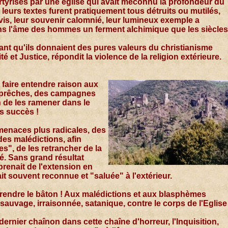
rtyrisés par une église qui avait méconnu la profondeur du
leurs textes furent pratiquement tous détruits ou mutilés,
ivis, leur souvenir calomnié, leur lumineux exemple a
ns l'âme des hommes un ferment alchimique que les siècles
nt qu'ils donnaient des pures valeurs du christianisme
ité et Justice, répondit la violence de la religion extérieure.
 faire entendre raison aux
 prêches, des campagnes
n de les ramener dans le
ns succès !
menaces plus radicales, des
es malédictions, afin
es", de les retrancher de la
. Sans grand résultat
 prenait de l'extension en
ait souvent reconnue et "saluée" à l'extérieur.
rendre le bâton ! Aux malédictions et aux blasphèmes
sauvage, irraisonnée, satanique, contre le corps de l'Eglise
 dernier chaînon dans cette chaîne d'horreur, l'Inquisition,