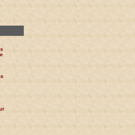
es
ge
ns
ur