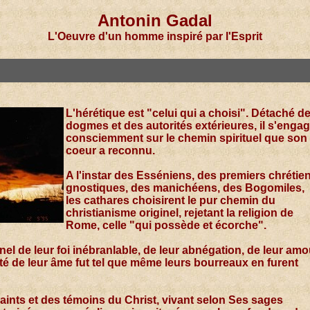
Antonin Gadal
L'Oeuvre d'un homme inspiré par l'Esprit
L'hérétique est "celui qui a choisi". Détaché d
dogmes et des autorités extérieures, il s'enga
consciemment sur le chemin spirituel que son
coeur a reconnu.
A l'instar des Esséniens, des premiers chrétie
gnostiques, des manichéens, des Bogomiles,
les cathares choisirent le pur chemin du
christianisme originel, rejetant la religion de
Rome, celle "qui possède et écorche".
el de leur foi inébranlable, de leur abnégation, de leur amo
eté de leur âme fut tel que même leurs bourreaux en furent
saints et des témoins du Christ, vivant selon Ses sages