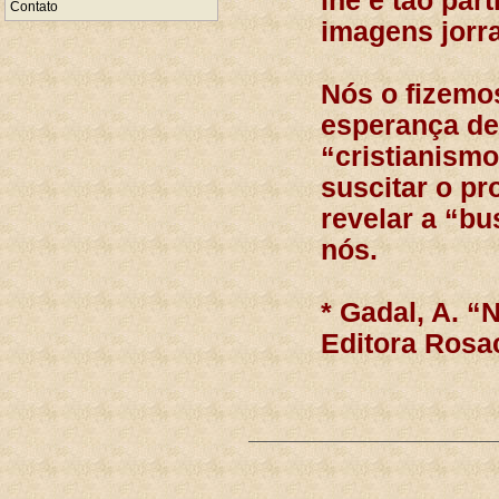
lhe é tão par
Contato
imagens jorr
Nós o fizemo
esperança de
“cristianismo
suscitar o pr
revelar a “b
nós.
* Gadal, A. “
Editora Rosac