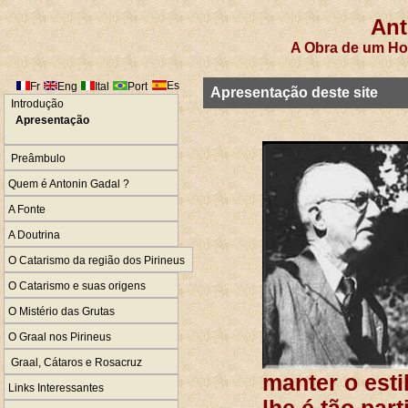
Ant
A Obra de um Ho
Es
Fr
Eng
Ital
Port
Apresentação deste site
Introdução
Apresentação
Preâmbulo
Quem é Antonin Gadal ?
A Fonte
A Doutrina
O Catarismo da região dos Pirineus
O Catarismo e suas origens
O Mistério das Grutas
O Graal nos Pirineus
Graal, Cátaros e Rosacruz
manter o esti
Links Interessantes